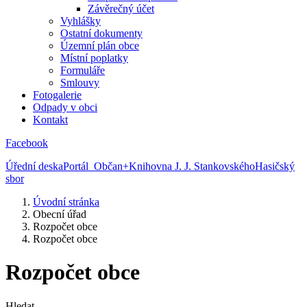
Závěrečný účet
Vyhlášky
Ostatní dokumenty
Územní plán obce
Místní poplatky
Formuláře
Smlouvy
Fotogalerie
Odpady v obci
Kontakt
Facebook
Úřední deska
Portál Občan+
Knihovna J. J. Stankovského
Hasičský
sbor
Úvodní stránka
Obecní úřad
Rozpočet obce
Rozpočet obce
Rozpočet obce
Hledat