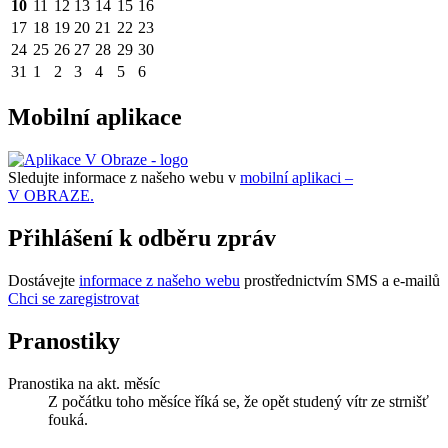
10
11
12
13
14
15
16
17
18
19
20
21
22
23
24
25
26
27
28
29
30
31
1
2
3
4
5
6
Mobilní aplikace
Sledujte informace z našeho webu v
mobilní aplikaci –
V OBRAZE.
Přihlášení k odběru zpráv
Dostávejte
informace z našeho webu
prostřednictvím SMS a e-mailů
Chci se zaregistrovat
Pranostiky
Pranostika na akt. měsíc
Z počátku toho měsíce říká se, že opět studený vítr ze strnišť
fouká.