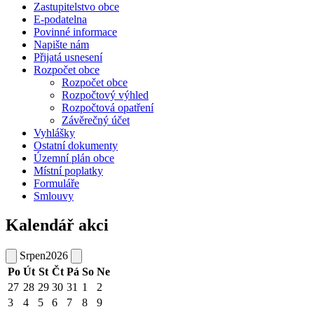
Zastupitelstvo obce
E-podatelna
Povinné informace
Napište nám
Přijatá usnesení
Rozpočet obce
Rozpočet obce
Rozpočtový výhled
Rozpočtová opatření
Závěrečný účet
Vyhlášky
Ostatní dokumenty
Územní plán obce
Místní poplatky
Formuláře
Smlouvy
Kalendář akci
Srpen
2026
Po
Út
St
Čt
Pá
So
Ne
27
28
29
30
31
1
2
3
4
5
6
7
8
9