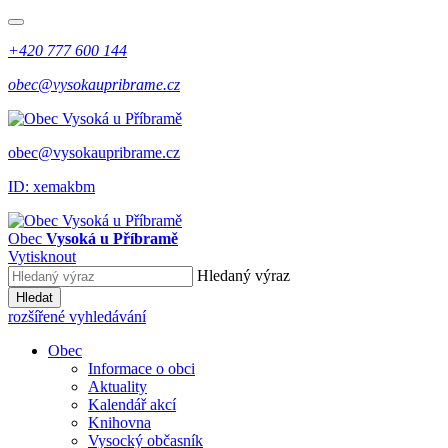
+420 777 600 144
obec@vysokaupribrame.cz
obec@vysokaupribrame.cz
ID: xemakbm
Obec
Vysoká u Příbramě
Vytisknout
Hledaný výraz
Hledat
rozšířené vyhledávání
Obec
Informace o obci
Aktuality
Kalendář akcí
Knihovna
Vysocký občasník