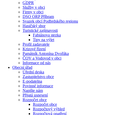
GDPR
Služby v obci
Firmy v obci
DSO ORP Příbram
Svazek obcí Podbrdského regionu
Hasičský sbor
Turistické zajímavosti
Fabiánova stezka
Tipy na výlet
Profil zadavatele
Krizové řízení
Památník Antonína Dvořáka
ČOV a Vodovod v obci
Informace od nás
Obecní úřad
Úřední deska
Zastupitelstvo obce
E-podatelna
Povinné informace
Napište nám
Přijatá usnesení
Rozpočet obce
Rozpočet obce
Rozpočtový výhled
Rozpočtová opatření