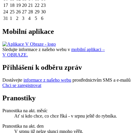
17
18
19
20
21
22
23
24
25
26
27
28
29
30
31
1
2
3
4
5
6
Mobilní aplikace
Sledujte informace z našeho webu v
mobilní aplikaci –
V OBRAZE.
Přihlášení k odběru zpráv
Dostávejte
informace z našeho webu
prostřednictvím SMS a e-mailů
Chci se zaregistrovat
Pranostiky
Pranostika na akt. měsíc
Ať si kdo chce, co chce říká - v srpnu ještě do rybníka.
Pranostika na akt. den
V srpnu již nelze slunci mnoho věřit.