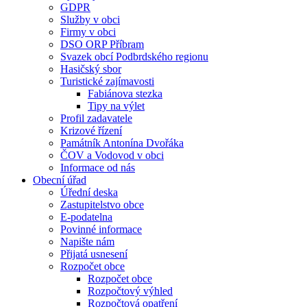
GDPR
Služby v obci
Firmy v obci
DSO ORP Příbram
Svazek obcí Podbrdského regionu
Hasičský sbor
Turistické zajímavosti
Fabiánova stezka
Tipy na výlet
Profil zadavatele
Krizové řízení
Památník Antonína Dvořáka
ČOV a Vodovod v obci
Informace od nás
Obecní úřad
Úřední deska
Zastupitelstvo obce
E-podatelna
Povinné informace
Napište nám
Přijatá usnesení
Rozpočet obce
Rozpočet obce
Rozpočtový výhled
Rozpočtová opatření