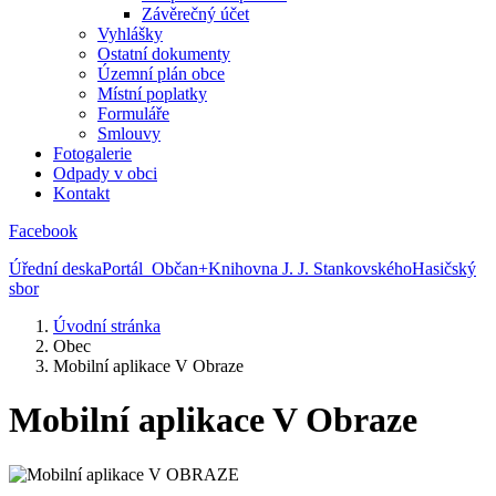
Závěrečný účet
Vyhlášky
Ostatní dokumenty
Územní plán obce
Místní poplatky
Formuláře
Smlouvy
Fotogalerie
Odpady v obci
Kontakt
Facebook
Úřední deska
Portál Občan+
Knihovna J. J. Stankovského
Hasičský
sbor
Úvodní stránka
Obec
Mobilní aplikace V Obraze
Mobilní aplikace V Obraze