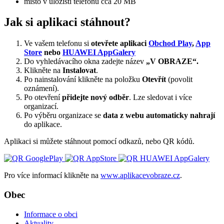
místo v úložišti telefonu cca 20 MB
Jak si aplikaci stáhnout?
Ve vašem telefonu si
otevřete aplikaci
Obchod Play
,
App
Store
nebo
HUAWEI AppGalery
Do vyhledávacího okna zadejte název
„V OBRAZE“.
Klikněte na
Instalovat
.
Po nainstalování klikněte na položku
Otevřít
(povolit
oznámení).
Po otevření
přidejte nový odběr
. Lze sledovat i více
organizací.
Po výběru organizace se
data z webu automaticky nahrají
do aplikace.
Aplikaci si můžete stáhnout pomocí odkazů, nebo QR kódů.
Pro více informací klikněte na
www.aplikacevobraze.cz
.
Obec
Informace o obci
Aktuality