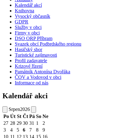
Kalendář akcí
Knihovna
Vysocký občasník
GDPR
Služby v obci
Firmy v obci
DSO ORP Příbram
Svazek obcí Podbrdského regionu
Hasičský sbor
Turistické zajímavosti
Profil zadavatele
Krizové řízení
Památník Antonína Dvořáka
ČOV a Vodovod v obci
Informace od nás
Kalendář akci
Srpen
2026
Po
Út
St
Čt
Pá
So
Ne
27
28
29
30
31
1
2
3
4
5
6
7
8
9
10
11
12
13
14
15
16