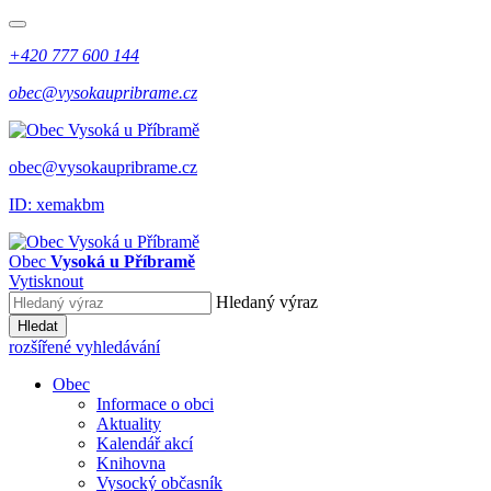
+420 777 600 144
obec@vysokaupribrame.cz
obec@vysokaupribrame.cz
ID: xemakbm
Obec
Vysoká u Příbramě
Vytisknout
Hledaný výraz
Hledat
rozšířené vyhledávání
Obec
Informace o obci
Aktuality
Kalendář akcí
Knihovna
Vysocký občasník